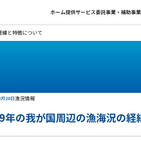
ホーム
提供サービス
委託事業・補助事業
の経緯と特徴について
漁況情報
2月20日
019年の我が国周辺の漁海況の