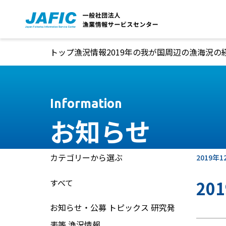
本文へ移動
トップ
漁況情報
2019年の我が国周辺の漁海況
Information
お知らせ
カテゴリーから選ぶ
2019年1
すべて
2
お知らせ・公募
トピックス
研究発
表等
漁況情報