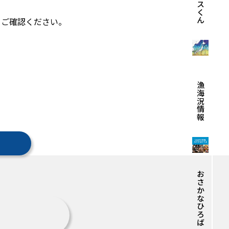
エビスくん
らご確認ください。
漁海況情報
おさかなひろば