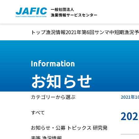
本文へ移動
トップ
漁況情報
2021年第6回サンマ中短期漁況予
Information
お知らせ
カテゴリーから選ぶ
2021年1
すべて
20
お知らせ・公募
トピックス
研究発
表等
漁況情報