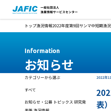
本文へ移動
トップ
漁況情報
2022年度第9回サンマ中短期漁況
Information
お知らせ
カテゴリーから選ぶ
2022年1
すべて
20
表
お知らせ・公募
トピックス
研究発
表等
漁況情報