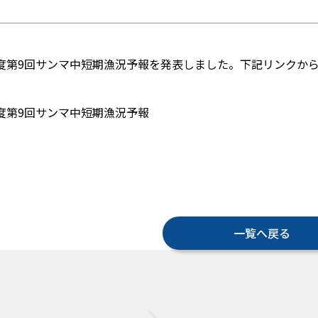
2年度第9回サンマ中短期漁況予報を発表しました。下記リンクか
年度第9回サンマ中短期漁況予報
一覧へ戻る