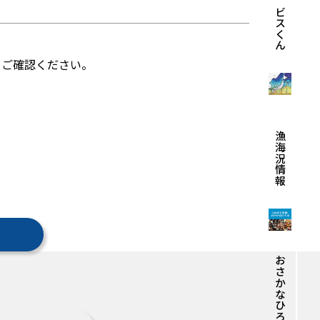
エビスくん
らご確認ください。
漁海況情報
おさかなひろば