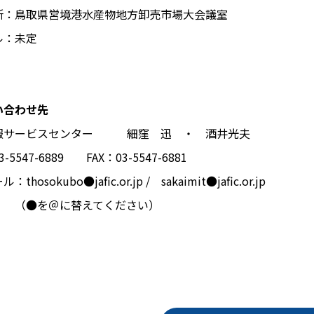
鳥取県営境港水産物地方卸売市場大会議室
ル：未定
い合わせ先
報サービスセンター 細窪 迅 ・ 酒井光夫
-5547-6889 FAX：03-5547-6881
thosokubo●jafic.or.jp / sakaimit●jafic.or.jp
を＠に替えてください）