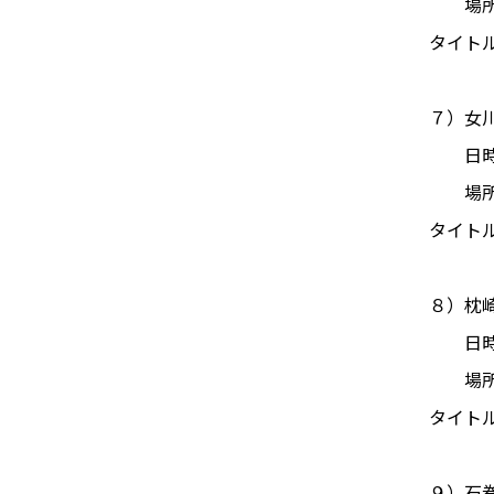
場所：
タイト
７）女
日時：2
場所：
タイト
８）枕
日時：2
場所：
タイト
９）石