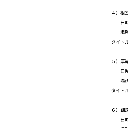
４）根
日時：2
場所：
タイト
５）厚
日時：2
場所：
タイト
６）釧
日時：2