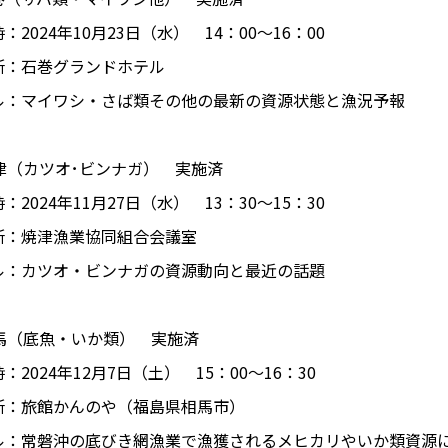
024年10月23日（水） 14：00～16：00
石巻グランドホテル
ル：マイワシ・さば類その他の最新の資源状態と漁況予報
焼津（カツオ･ビンナガ） 実施済
024年11月27日（水） 13：30～15：30
焼津漁業協同組合会議室
ル：カツオ・ビンナガの資源動向と最近の話題
相馬（底魚・いか類） 実施済
024年12月7日（土） 15：00～16：30
旅館かんのや（福島県相馬市）
ル：常磐沖の底びき網漁業で漁獲されるメヒカリやいか類資源