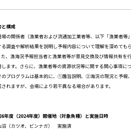
的と構成
場の関係者（漁業者および流通加工業者等、以下「漁業者等」
する調査や解析結果を説明し予報内容について理解を深めても
また、漁海況予報担当者と漁業者等が意見交換及び情報共有を
用します。さらに、漁業者等の資源状況等に関する関心事項に
のプログラムは基本的に、①趣旨説明、②海況の現況と予報、
成されますが、会場により若干異なる場合があります。
和6年度（2024年度）開催地（対象魚種）と実施日時
仙沼（カツオ、ビンナガ） 実施済