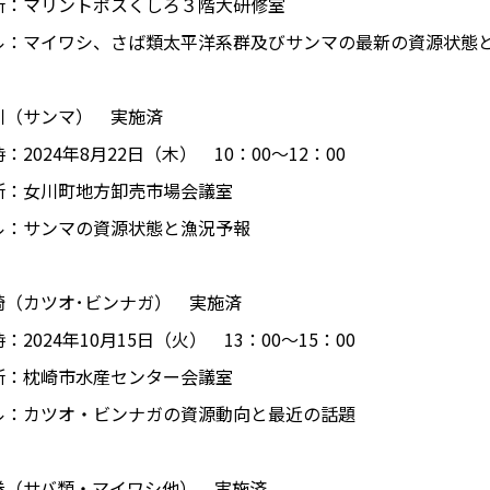
マリントポスくしろ３階大研修室
ル：マイワシ、さば類太平洋系群及びサンマの最新の資源状態
川（サンマ） 実施済
024年8月22日（木） 10：00～12：00
女川町地方卸売市場会議室
ル：サンマの資源状態と漁況予報
崎（カツオ･ビンナガ） 実施済
024年10月15日（火） 13：00～15：00
枕崎市水産センター会議室
ル：カツオ・ビンナガの資源動向と最近の話題
巻（サバ類・マイワシ他） 実施済