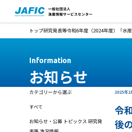
本文へ移動
トップ
研究発表等
令和6年度（2024年度）「
Information
お知らせ
カテゴリーから選ぶ
2025年2
すべて
令
後
お知らせ・公募
トピックス
研究発
表等
漁況情報