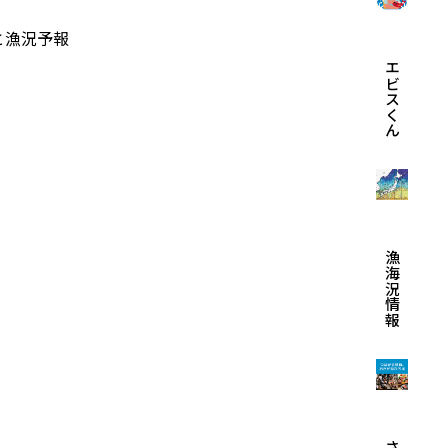
と漁況予報
エビスくん
漁海況情報