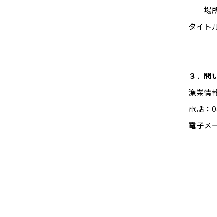
場所：
タイト
３．問
漁業情
電話：03
電子メール：
（●