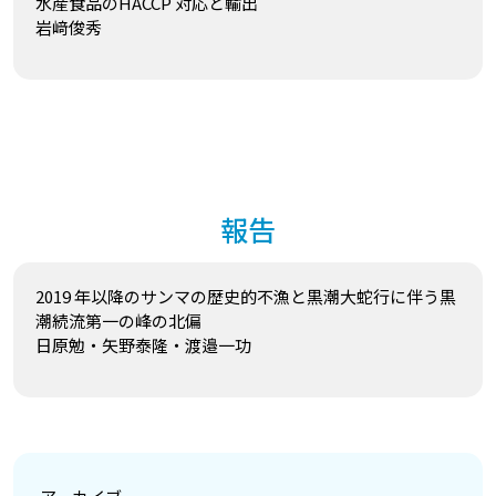
水産食品のHACCP 対応と輸出
岩﨑俊秀
報告
2019 年以降のサンマの歴史的不漁と黒潮大蛇行に伴う黒
潮続流第一の峰の北偏
日原勉・矢野泰隆・渡邉一功