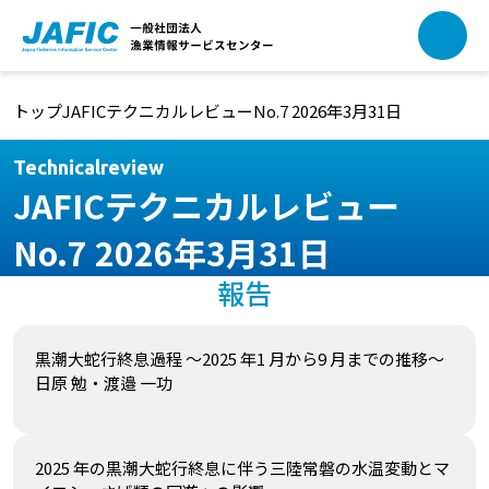
本文へ移動
トップ
JAFICテクニカルレビュー
No.7 2026年3月31日
Technicalreview
JAFICテクニカルレビュー
No.7 2026年3月31日
報告
黒潮大蛇行終息過程 ～2025 年1 月から9 月までの推移～
日原 勉・渡邉 一功
2025 年の黒潮大蛇行終息に伴う三陸常磐の水温変動とマ